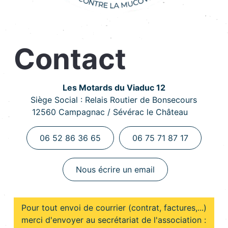
Contact
Les Motards du Viaduc 12
Siège Social : Relais Routier de Bonsecours
12560 Campagnac / Sévérac le Château
06 52 86 36 65
06 75 71 87 17
Nous écrire un email
Pour tout envoi de courrier (contrat, factures,...)
merci d'envoyer au secrétariat de l'association :